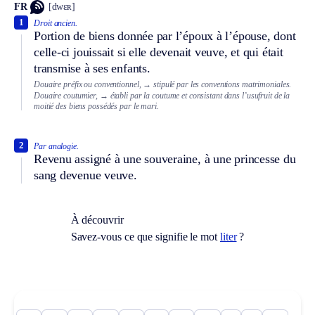
FR
[dwɛʀ]
1
Droit ancien.
Portion de biens donnée par l’époux à l’épouse, dont
celle-ci jouissait si elle devenait veuve, et qui était
transmise à ses enfants.
Douaire préfix ou conventionnel,
→ stipulé par les conventions matrimoniales.
Douaire coutumier,
→ établi par la coutume et consistant dans l’usufruit de la
moitié des biens possédés par le mari.
2
Par analogie.
Revenu assigné à une souveraine, à une princesse du
sang devenue veuve.
À découvrir
Savez-vous ce que signifie le mot
liter
?