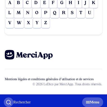
A
B
C
D
E
F
G
H
I
J
K
L
M
N
O
P
Q
R
S
T
U
V
W
X
Y
Z
Mentions légales et conditions générales d’utilisation et de services
© 2026 LeDico par MerciApp. Tous droits réservés.
Rechercher
Menu