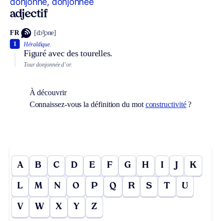
donjonné, donjonnée
adjectif
FR
[dɔ̃ʒɔne]
1
Héraldique.
Figuré avec des tourelles.
Tour donjonnée d’or.
À découvrir
Connaissez-vous la définition du mot
constructivité
?
A
B
C
D
E
F
G
H
I
J
K
L
M
N
O
P
Q
R
S
T
U
V
W
X
Y
Z