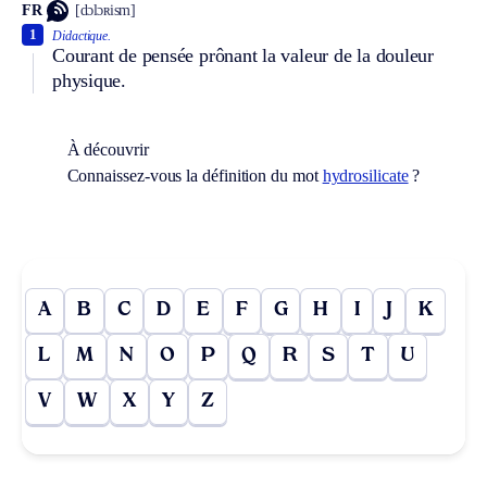
FR
[dɔlɔʀism]
1
Didactique.
Courant de pensée prônant la valeur de la douleur
physique.
À découvrir
Connaissez-vous la définition du mot
hydrosilicate
?
A
B
C
D
E
F
G
H
I
J
K
L
M
N
O
P
Q
R
S
T
U
V
W
X
Y
Z