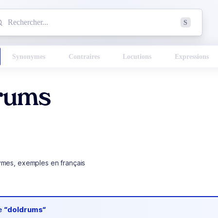
mmencez à chercher un mot dans le dictionnaire :
S
esults found.
Synonymes
Contraires
Locutions
Expressions
rums
ymes, exemples en français
de
“doldrums“