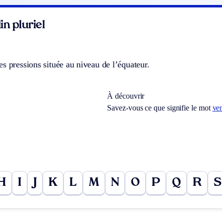
n pluriel
s pressions située au niveau de l’équateur.
À découvrir
Savez-vous ce que signifie le mot
ve
H
I
J
K
L
M
N
O
P
Q
R
S