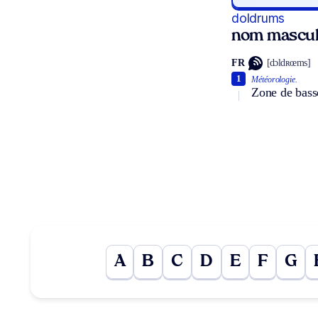
doldrums
nom masculi
FR
[dɔldʀœms]
1
Météorologie.
Zone de basse
A
B
C
D
E
F
G