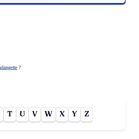
ndangette
?
T
U
V
W
X
Y
Z