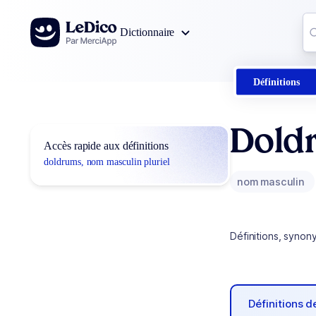
Aller au contenu
Co
Dictionnaire
0
r
Définitions
Dold
Accès rapide aux définitions
doldrums, nom masculin pluriel
nom masculin
Définitions, synon
Définitions 