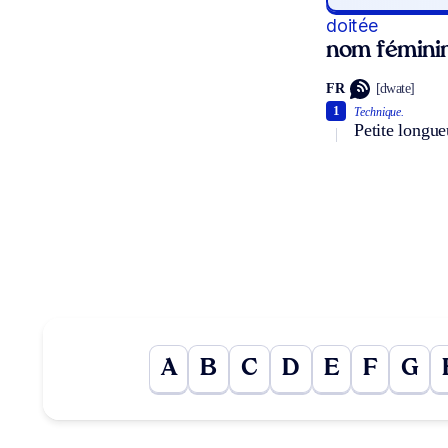
doitée
nom fémini
FR
[dwate]
1
Technique.
Petite longueu
A
B
C
D
E
F
G