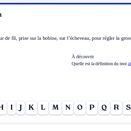
n
r de fil, prise sur la bobine, sur l’écheveau, pour régler la gross
À découvrir
Quelle est la définition du mot
al
H
I
J
K
L
M
N
O
P
Q
R
S