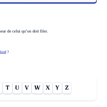
eur de celui qu’on doit filer.
lusif
?
T
U
V
W
X
Y
Z