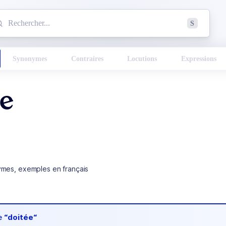
mmencez à chercher un mot dans le dictionnaire :
S
esults found.
Synonymes
Contraires
Locutions
Expressions
ée
ymes, exemples en français
de
“doitée“