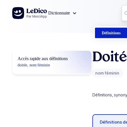
Aller au contenu
Co
Dictionnaire
0
r
Définitions
Doit
Accès rapide aux définitions
doitée, nom féminin
nom féminin
Définitions, synon
Définitions 