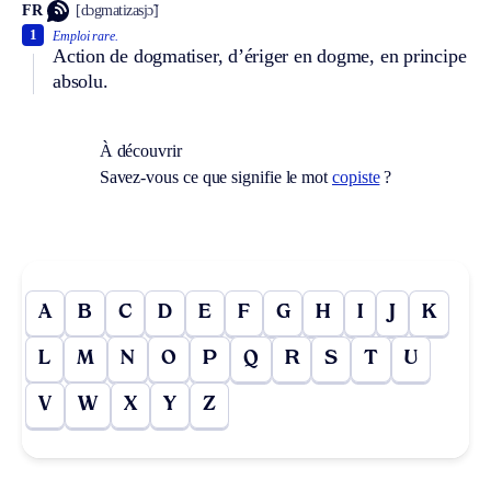
FR
[dɔgmatizasjɔ̃]
1
Emploi rare.
Action de dogmatiser, d’ériger en dogme, en principe
absolu.
À découvrir
Savez-vous ce que signifie le mot
copiste
?
A
B
C
D
E
F
G
H
I
J
K
L
M
N
O
P
Q
R
S
T
U
V
W
X
Y
Z