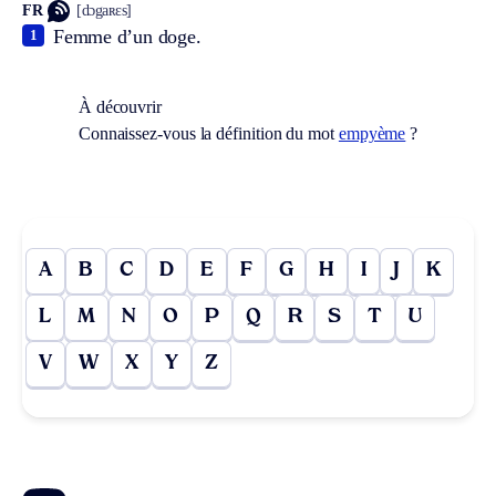
FR
[dɔgaʀɛs]
Femme d’un doge.
1
À découvrir
Connaissez-vous la définition du mot
empyème
?
A
B
C
D
E
F
G
H
I
J
K
L
M
N
O
P
Q
R
S
T
U
V
W
X
Y
Z