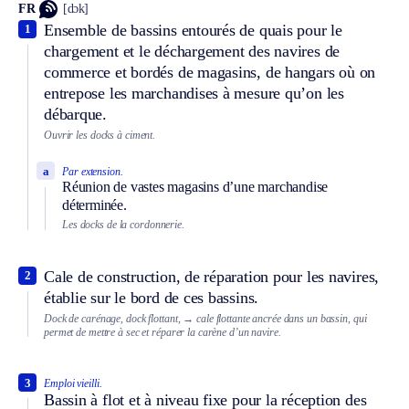
FR
[dɔk]
Ensemble de bassins entourés de quais pour le
1
chargement et le déchargement des navires de
commerce et bordés de magasins, de hangars où on
entrepose les marchandises à mesure qu’on les
débarque.
Ouvrir les docks à ciment.
a
Par extension.
Réunion de vastes magasins d’une marchandise
déterminée.
Les docks de la cordonnerie.
Cale de construction, de réparation pour les navires,
2
établie sur le bord de ces bassins.
Dock de carénage, dock flottant,
→ cale flottante ancrée dans un bassin, qui
permet de mettre à sec et réparer la carène d’un navire.
3
Emploi vieilli.
Bassin à flot et à niveau fixe pour la réception des