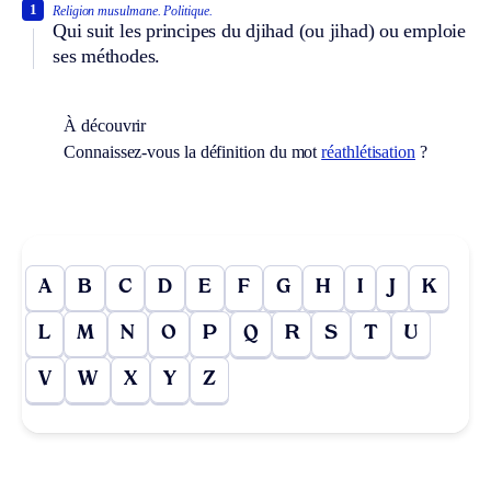
1
Religion musulmane.
Politique.
Qui suit les principes du djihad (ou jihad) ou emploie
ses méthodes.
À découvrir
Connaissez-vous la définition du mot
réathlétisation
?
A
B
C
D
E
F
G
H
I
J
K
L
M
N
O
P
Q
R
S
T
U
V
W
X
Y
Z