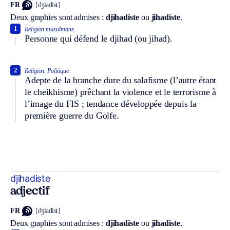
FR
[dʒiadist]
Deux graphies sont admises :
djihadiste
ou
jihadiste
.
1
Religion musulmane.
Personne qui défend le djihad (ou jihad).
2
Religion.
Politique.
Adepte de la branche dure du salafisme (l’autre étant
le cheikhisme) prêchant la violence et le terrorisme à
l’image du FIS ; tendance développée depuis la
première guerre du Golfe.
djihadiste
adjectif
FR
[dʒiadist]
Deux graphies sont admises :
djihadiste
ou
jihadiste
.