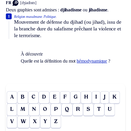
FR
[dʒiadism]
Deux graphies sont admises :
djihadisme
ou
jihadisme
.
1
Religion musulmane.
Politique.
Mouvement de défense du djihad (ou jihad), issu de
la branche dure du salafisme prêchant la violence et
le terrorisme.
À découvrir
Quelle est la définition du mot
hémodynamique
?
A
B
C
D
E
F
G
H
I
J
K
L
M
N
O
P
Q
R
S
T
U
V
W
X
Y
Z