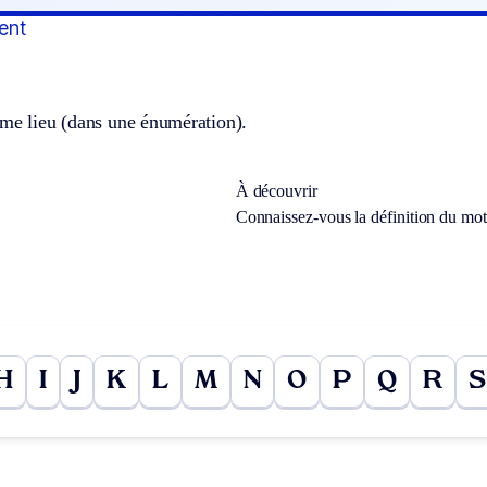
ent
ème lieu (dans une énumération).
À découvrir
Connaissez-vous la définition du mo
H
I
J
K
L
M
N
O
P
Q
R
S