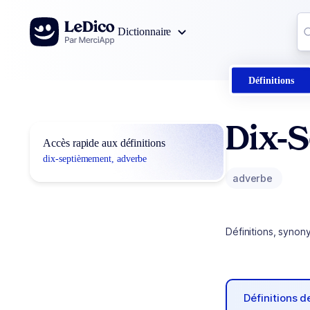
Aller au contenu
Co
Dictionnaire
0
r
Définitions
Dix-
Accès rapide aux définitions
dix-septièmement, adverbe
adverbe
Définitions, synon
Définitions 