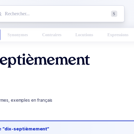
mmencez à chercher un mot dans le dictionnaire :
S
esults found.
Synonymes
Contraires
Locutions
Expressions
Septièmement
ymes, exemples en français
de
“dix-septièmement“