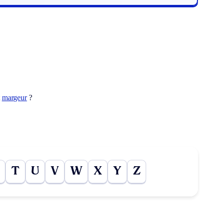
t
margeur
?
T
U
V
W
X
Y
Z