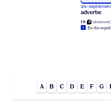
dix-septièmem
adverbe
FR
[disɛtjɛmmɑ̃]
En dix-septi
1
A
B
C
D
E
F
G