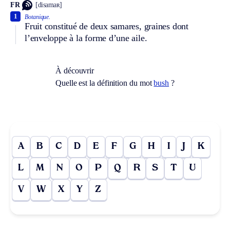
FR
[disamaʀ]
1
Botanique.
Fruit constitué de deux samares, graines dont
l’enveloppe à la forme d’une aile.
À découvrir
Quelle est la définition du mot
bush
?
A
B
C
D
E
F
G
H
I
J
K
L
M
N
O
P
Q
R
S
T
U
V
W
X
Y
Z