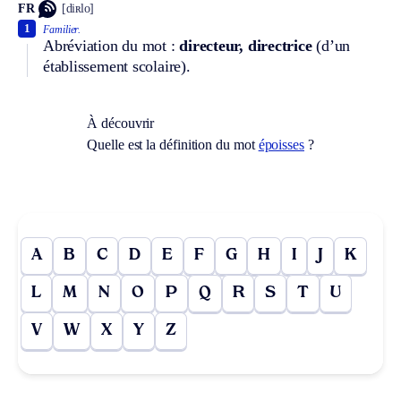
FR
[diʀlo]
1
Familier.
Abréviation du mot :
directeur, directrice
(d’un
établissement scolaire).
À découvrir
Quelle est la définition du mot
époisses
?
A
B
C
D
E
F
G
H
I
J
K
L
M
N
O
P
Q
R
S
T
U
V
W
X
Y
Z