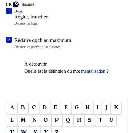
FR
[diʀime]
1
Droit.
Régler, trancher.
Dirimer un litige.
Réduire qqch au maximum.
2
Dirimer les parties d’un discours.
À découvrir
Quelle est la définition du mot
mentalisation
?
A
B
C
D
E
F
G
H
I
J
K
L
M
N
O
P
Q
R
S
T
U
V
W
X
Y
Z