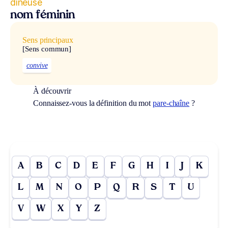
dîneuse
nom féminin
Sens principaux
[Sens commun]
convive
À découvrir
Connaissez-vous la définition du mot
pare-chaîne
?
A
B
C
D
E
F
G
H
I
J
K
L
M
N
O
P
Q
R
S
T
U
V
W
X
Y
Z