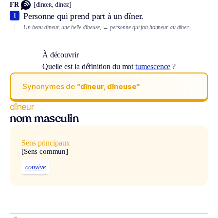
FR
[dinœʀ, dinøz]
Personne qui prend part à un dîner.
1
Un beau dîneur, une belle dîneuse,
→ personne qui fait honneur au dîner.
À découvrir
Quelle est la définition du mot
tumescence
?
Synonymes de
“dîneur, dîneuse“
dîneur
nom masculin
Sens principaux
[Sens commun]
convive