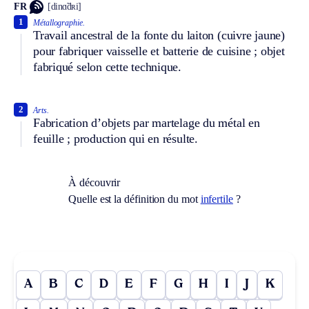
FR
[dinɑ̃dʀi]
1
Métallographie.
Travail ancestral de la fonte du laiton (cuivre jaune)
pour fabriquer vaisselle et batterie de cuisine ; objet
fabriqué selon cette technique.
2
Arts.
Fabrication d’objets par martelage du métal en
feuille ; production qui en résulte.
À découvrir
Quelle est la définition du mot
infertile
?
A
B
C
D
E
F
G
H
I
J
K