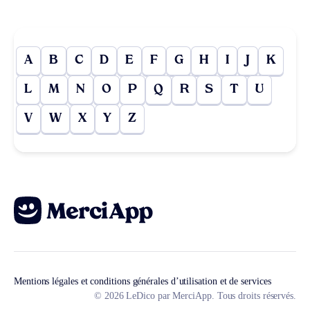
A
B
C
D
E
F
G
H
I
J
K
L
M
N
O
P
Q
R
S
T
U
V
W
X
Y
Z
Mentions légales et conditions générales d’utilisation et de services
© 2026 LeDico par MerciApp. Tous droits réservés.