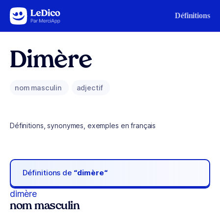
Aller au contenu
Définitions
Dimère
nom masculin
adjectif
Définitions, synonymes, exemples en français
Définitions de
“dimère“
dimère
nom masculin