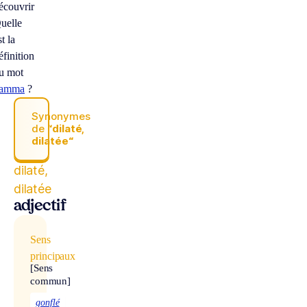
écouvrir
uelle
st la
éfinition
u mot
amma
?
Synonymes
de
“dilaté,
dilatée“
dilaté,
dilatée
adjectif
Sens
principaux
[Sens
commun]
gonflé