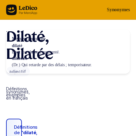
Aller au contenu
Synonymes
Dilaté,
Ne pas confondre
dilaté
Dilatée
Dont le volume a augmenté.
dilatoire
(Dr.) Qui retarde par des délais ; temporisateur.
adjectif
Définitions,
synonymes,
exemples
en français
Définitions
de
“dilaté,