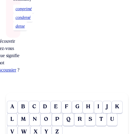
comprimé
condensé
dense
écouvrir
ez-vous
ue signifie
mot
scoussier
?
A
B
C
D
E
F
G
H
I
J
K
L
M
N
O
P
Q
R
S
T
U
V
W
X
Y
Z