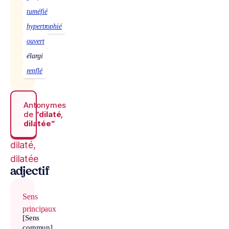
tuméfié
hypertrophié
ouvert
élargi
renflé
Antonymes
de
“dilaté,
dilatée“
dilaté,
dilatée
adjectif
Sens
principaux
[Sens
commun]