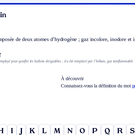
in
posée de deux atomes d’hydrogène ; gaz incolore, inodore et i
2
mployé pour gonfler les ballons dirigeables ; il a été remplacé par l’hélium, gaz ininflammable.
À découvrir
Connaissez-vous la définition du mot
p
H
I
J
K
L
M
N
O
P
Q
R
S