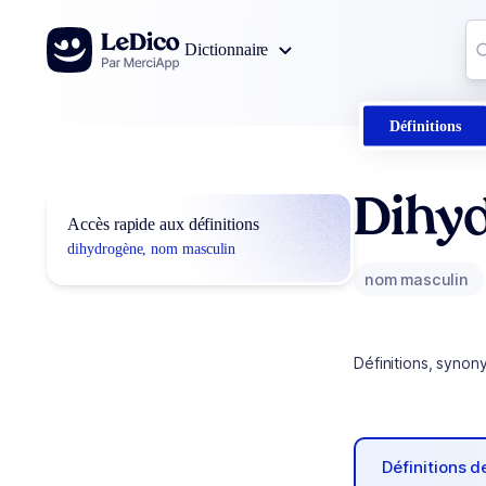
Aller au contenu
Co
Dictionnaire
0
r
Définitions
Dihy
Accès rapide aux définitions
dihydrogène, nom masculin
nom masculin
Définitions, synon
Définitions 