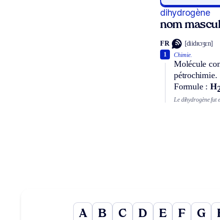
dihydrogène
nom mascul
FR
[diidʀɔʒɛn]
1
Chimie.
Molécule com
pétrochimie.
Formule :
H
Le dihydrogène fut e
A
B
C
D
E
F
G