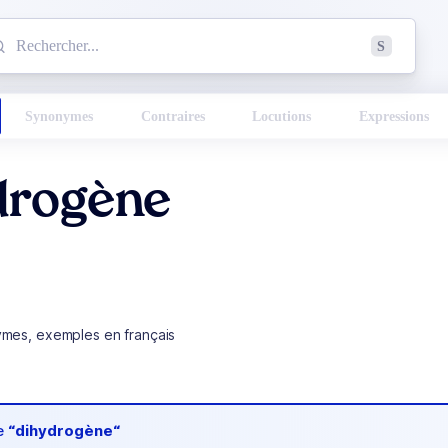
mmencez à chercher un mot dans le dictionnaire :
S
esults found.
Synonymes
Contraires
Locutions
Expressions
drogène
ymes, exemples en français
de
“dihydrogène“