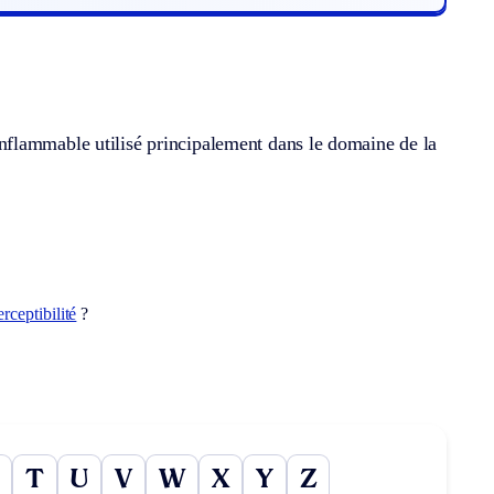
nflammable utilisé principalement dans le domaine de la
erceptibilité
?
T
U
V
W
X
Y
Z