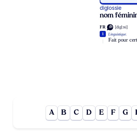
diglossie
nom fémini
FR
[diglɔsi]
1
Linguistique.
Fait pour cer
A
B
C
D
E
F
G