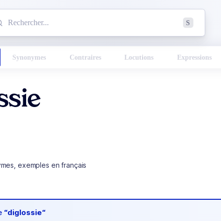
mmencez à chercher un mot dans le dictionnaire :
S
esults found.
Synonymes
Contraires
Locutions
Expressions
ssie
ymes, exemples en français
de
“diglossie“