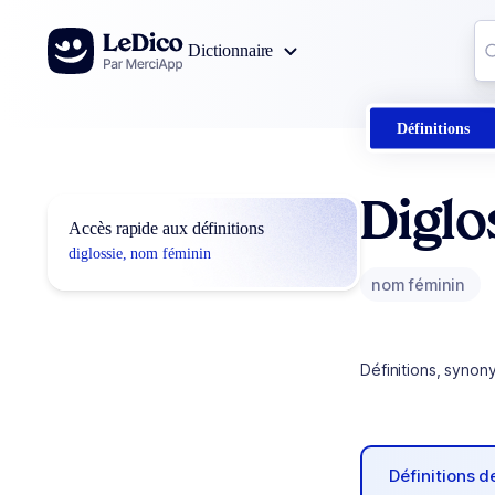
Aller au contenu
Co
Dictionnaire
0
r
Définitions
Diglo
Accès rapide aux définitions
diglossie, nom féminin
nom féminin
Définitions, synon
Définitions 