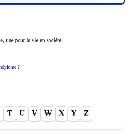
e, une pour la vie en société.
ndylome
?
T
U
V
W
X
Y
Z