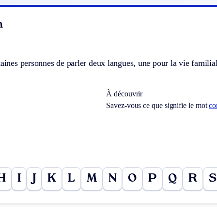
n
taines personnes de parler deux langues, une pour la vie familial
À découvrir
Savez-vous ce que signifie le mot
co
H
I
J
K
L
M
N
O
P
Q
R
S