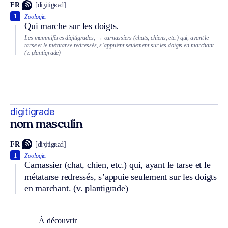
FR
[diʒitigʀad]
1
Zoologie.
Qui marche sur les doigts.
Les mammifères digitigrades,
→ carnassiers (chats, chiens, etc.) qui, ayant le
tarse et le métatarse redressés, s’appuient seulement sur les doigts en marchant.
(v. plantigrade)
digitigrade
nom masculin
FR
[diʒitigʀad]
1
Zoologie.
Carnassier (chat, chien, etc.) qui, ayant le tarse et le
métatarse redressés, s’appuie seulement sur les doigts
en marchant.
(v. plantigrade)
À découvrir