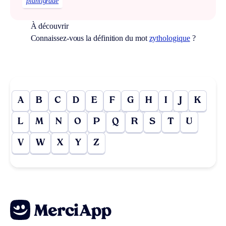
plantigrade
À découvrir
Connaissez-vous la définition du mot
zythologique
?
A
B
C
D
E
F
G
H
I
J
K
L
M
N
O
P
Q
R
S
T
U
V
W
X
Y
Z