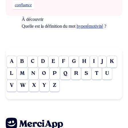
confluence
À découvrir
Quelle est la définition du mot
hyperémotivité
?
A
B
C
D
E
F
G
H
I
J
K
L
M
N
O
P
Q
R
S
T
U
V
W
X
Y
Z