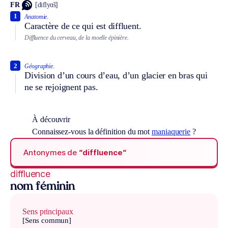
FR
[diflyɑ̃s]
1
Anatomie.
Caractère de ce qui est diffluent.
Diffluence du cerveau, de la moelle épinière.
2
Géographie.
Division d’un cours d’eau, d’un glacier en bras qui
ne se rejoignent pas.
À découvrir
Connaissez-vous la définition du mot
maniaquerie
?
Antonymes de
“diffluence“
diffluence
nom féminin
Sens principaux
[Sens commun]