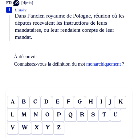
FR
[djetin]
1
Histoire.
Dans l’ancien royaume de Pologne, réunion où les
députés recevaient les instructions de leurs
mandataires, ou leur rendaient compte de leur
mandat.
À découvrir
Connaissez-vous la définition du mot
monarchiquement
?
A
B
C
D
E
F
G
H
I
J
K
L
M
N
O
P
Q
R
S
T
U
V
W
X
Y
Z