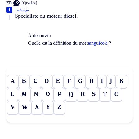
FR
[djezelist]
1
Technique.
Spécialiste du moteur diesel.
À découvrir
Quelle est la définition du mot
sanguicole
?
A
B
C
D
E
F
G
H
I
J
K
L
M
N
O
P
Q
R
S
T
U
V
W
X
Y
Z