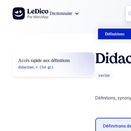
Aller au contenu
Co
Dictionnaire
0
r
Définitions
Didac
Accès rapide aux définitions
didactiser, v. (1er gr.)
verbe
Définitions, synon
Définitions 