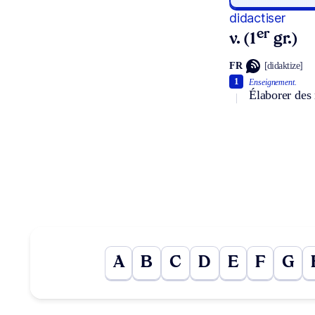
didactiser
er
v. (1
gr.)
FR
[didaktize]
1
Enseignement.
Élaborer des 
A
B
C
D
E
F
G