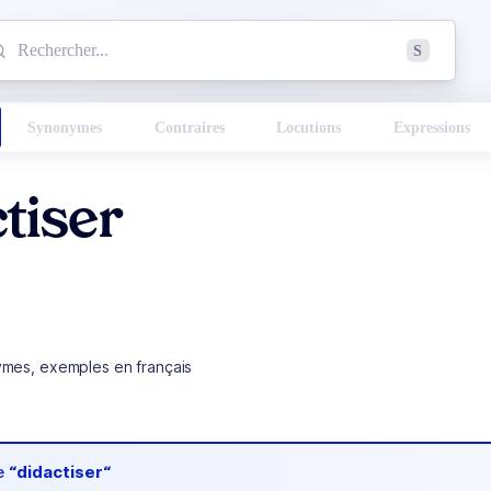
mmencez à chercher un mot dans le dictionnaire :
S
esults found.
Synonymes
Contraires
Locutions
Expressions
tiser
ymes, exemples en français
de
“didactiser“