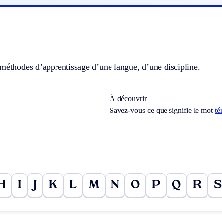
méthodes d’apprentissage d’une langue, d’une discipline.
À découvrir
Savez-vous ce que signifie le mot
té
H
I
J
K
L
M
N
O
P
Q
R
S