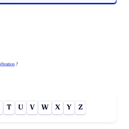
rébration
?
T
U
V
W
X
Y
Z