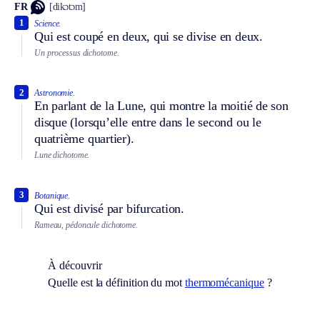
FR
[dikɔtɔm]
1
Science.
Qui est coupé en deux, qui se divise en deux.
Un processus dichotome.
2
Astronomie.
En parlant de la Lune, qui montre la moitié de son
disque (lorsqu’elle entre dans le second ou le
quatrième quartier).
Lune dichotome.
3
Botanique.
Qui est divisé par bifurcation.
Rameau, pédoncule dichotome.
À découvrir
Quelle est la définition du mot
thermomécanique
?