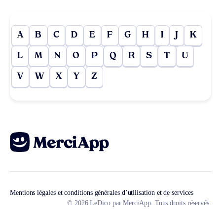
A
B
C
D
E
F
G
H
I
J
K
L
M
N
O
P
Q
R
S
T
U
V
W
X
Y
Z
Mentions légales et conditions générales d’utilisation et de services
© 2026 LeDico par MerciApp. Tous droits réservés.