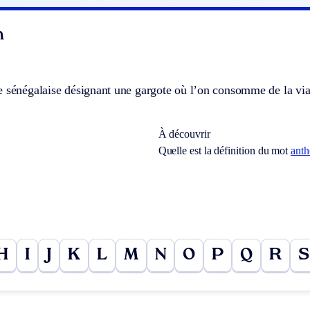
n
 sénégalaise désignant une gargote où l’on consomme de la vian
À découvrir
Quelle est la définition du mot
ant
H
I
J
K
L
M
N
O
P
Q
R
S