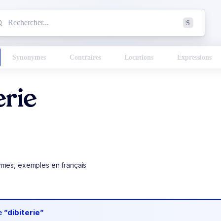
mmencez à chercher un mot dans le dictionnaire :
S
esults found.
Synonymes
Contraires
Locutions
Expressions
erie
ymes, exemples en français
de
“dibiterie“