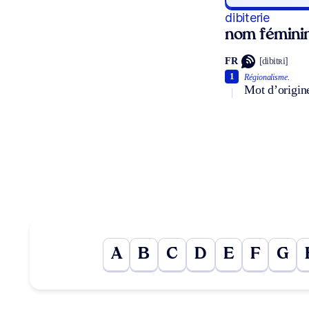
dibiterie
nom fémini
FR
[dibitʀi]
1
Régionalisme.
Mot d’origine
A
B
C
D
E
F
G