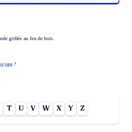
de grillée au feu de bois.
hocyane
?
T
U
V
W
X
Y
Z