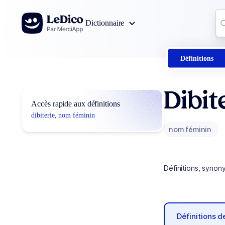
Aller au contenu
Co
Dictionnaire
0
r
Définitions
Dibit
Accès rapide aux définitions
dibiterie, nom féminin
nom féminin
Définitions, synon
Définitions 