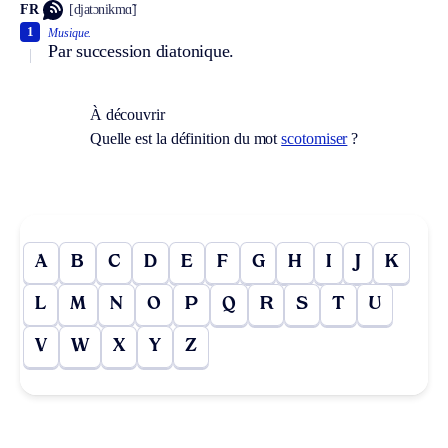
FR
[djatɔnikmɑ̃]
1
Musique.
Par succession diatonique.
À découvrir
Quelle est la définition du mot
scotomiser
?
A
B
C
D
E
F
G
H
I
J
K
L
M
N
O
P
Q
R
S
T
U
V
W
X
Y
Z