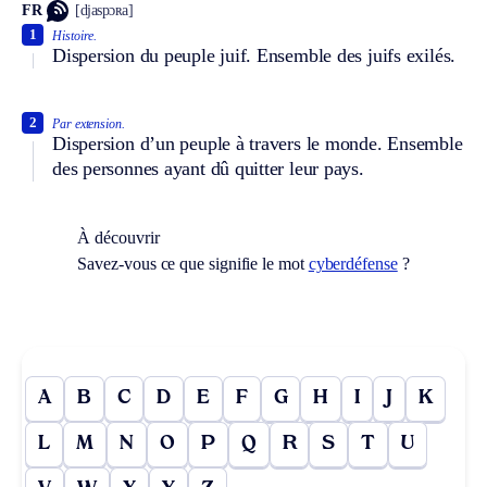
FR
[djaspɔʀa]
1
Histoire.
Dispersion du peuple juif. Ensemble des juifs exilés.
2
Par extension.
Dispersion d’un peuple à travers le monde. Ensemble
des personnes ayant dû quitter leur pays.
À découvrir
Savez-vous ce que signifie le mot
cyberdéfense
?
A
B
C
D
E
F
G
H
I
J
K
L
M
N
O
P
Q
R
S
T
U