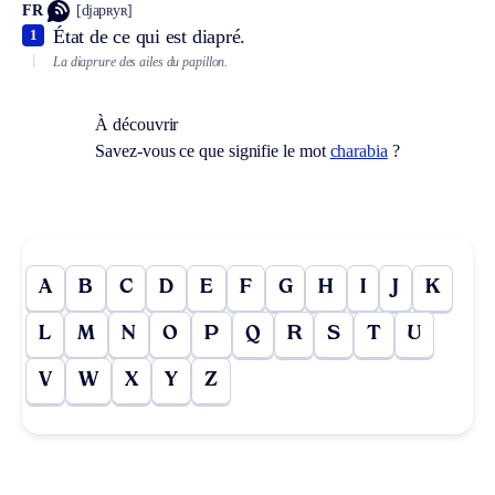
FR
[djapʀyʀ]
État de ce qui est diapré.
1
La diaprure des ailes du papillon.
À découvrir
Savez-vous ce que signifie le mot
charabia
?
A
B
C
D
E
F
G
H
I
J
K
L
M
N
O
P
Q
R
S
T
U
V
W
X
Y
Z