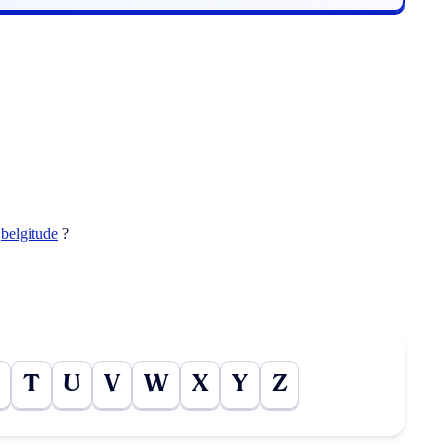
t
belgitude
?
T
U
V
W
X
Y
Z