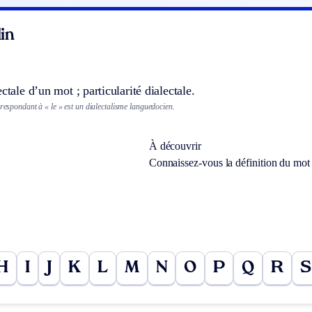
in
ctale d’un mot ; particularité dialectale.
rrespondant à « le » est un dialectalisme languedocien.
À découvrir
Connaissez-vous la définition du mo
H
I
J
K
L
M
N
O
P
Q
R
S