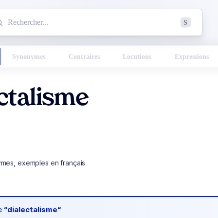
mmencez à chercher un mot dans le dictionnaire :
S
esults found.
Synonymes
Contraires
Locutions
Expressions
ctalisme
ymes, exemples en français
de
“dialectalisme“