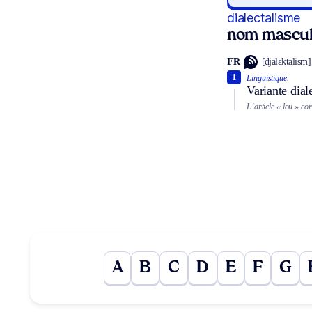
dialectalisme
nom mascul
FR
[djalɛktalism]
1
Linguistique.
Variante diale
L’article « lou » co
A
B
C
D
E
F
G