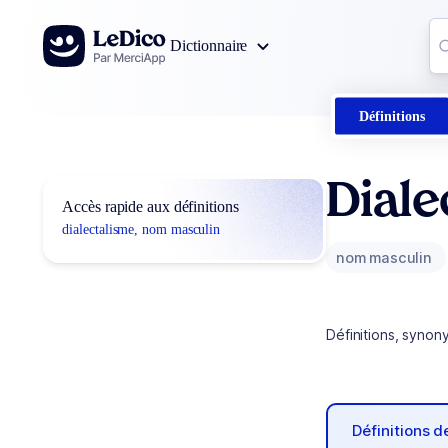
Aller au contenu
Co
Dictionnaire
0
r
Définitions
Diale
Accès rapide aux définitions
dialectalisme, nom masculin
nom masculin
Définitions, synon
Définitions 