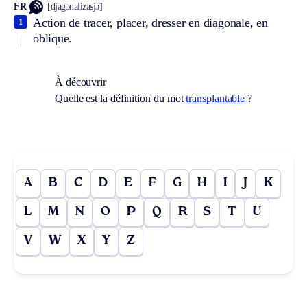
FR
[djagɔnalizasjɔ̃]
Action de tracer, placer, dresser en diagonale, en
1
oblique.
À découvrir
Quelle est la définition du mot
transplantable
?
A
B
C
D
E
F
G
H
I
J
K
L
M
N
O
P
Q
R
S
T
U
V
W
X
Y
Z