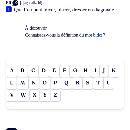
FR
[djagɔnalizabl]
Que l’on peut tracer, placer, dresser en diagonale.
1
À découvrir
Connaissez-vous la définition du mot
bidet
?
A
B
C
D
E
F
G
H
I
J
K
L
M
N
O
P
Q
R
S
T
U
V
W
X
Y
Z