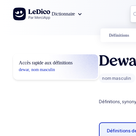
Aller au contenu
Co
Dictionnaire
0
r
Définitions
Dewa
Accès rapide aux définitions
dewar, nom masculin
nom masculin
Définitions, synon
Définitions 