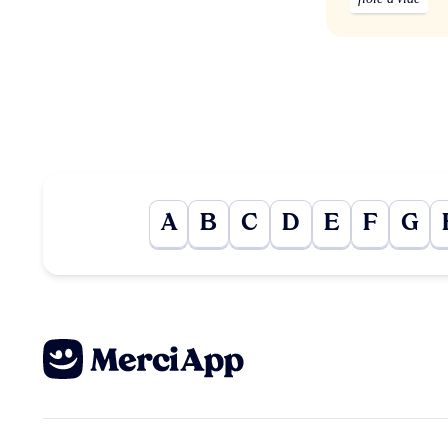
A
B
C
D
E
F
G