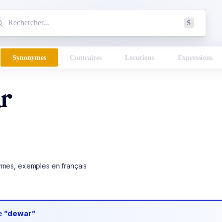
mmencez à chercher un mot dans le dictionnaire :
S
esults found.
Synonymes
Contraires
Locutions
Expressions
r
ymes, exemples en français
de
“dewar“