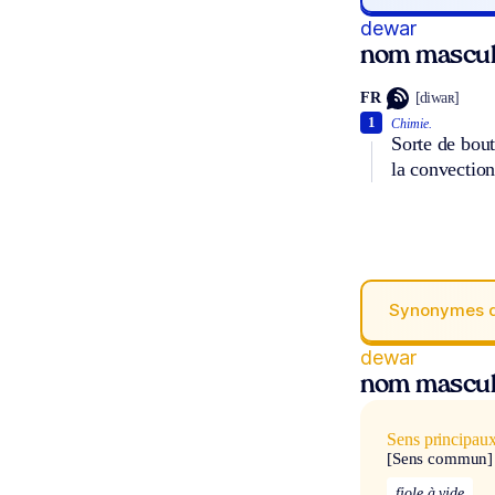
dewar
nom mascul
FR
[diwaʀ]
1
Chimie.
Sorte de bout
la convection
Synonymes 
dewar
nom mascul
Sens principau
[Sens commun]
fiole à vide