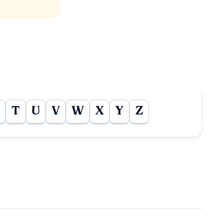
T
U
V
W
X
Y
Z