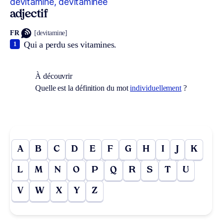
dévitaminé, dévitaminée
adjectif
FR
[devitamine]
Qui a perdu ses vitamines.
1
À découvrir
Quelle est la définition du mot
individuellement
?
A
B
C
D
E
F
G
H
I
J
K
L
M
N
O
P
Q
R
S
T
U
V
W
X
Y
Z