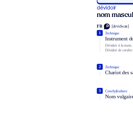
dévidoir
nom mascul
FR
[devidwaʀ]
1
Technique.
Instrument do
Dévidoir à la main, 
Dévidoir de cordier.
2
Technique.
Chariot des s
3
Conchyliculture.
Nom vulgaire