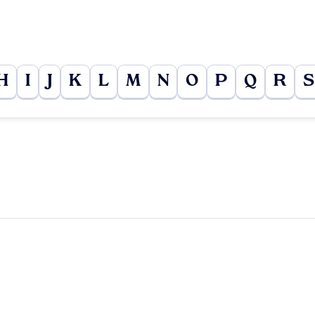
H
I
J
K
L
M
N
O
P
Q
R
S