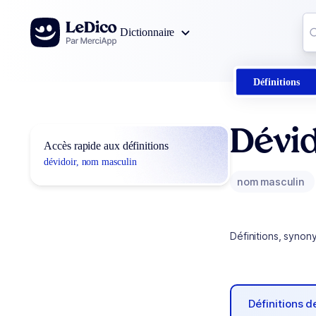
Aller au contenu
Co
Dictionnaire
0
r
Définitions
Dévid
Accès rapide aux définitions
dévidoir, nom masculin
nom masculin
Définitions, synon
Définitions 