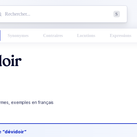
mmencez à chercher un mot dans le dictionnaire :
S
esults found.
Synonymes
Contraires
Locutions
Expressions
oir
ymes, exemples en français
de
“dévidoir“