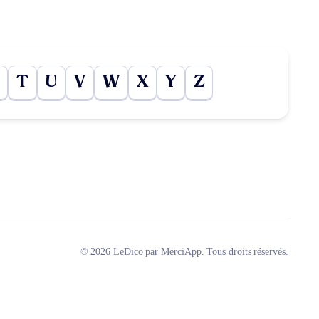
T
U
V
W
X
Y
Z
© 2026 LeDico par MerciApp. Tous droits réservés.