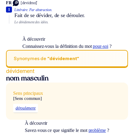
FR
[devidmɑ̃]
1
Littéraire.
Par abstraction.
Fait de se dévider, de se dérouler.
Le dévidement des idées.
À découvrir
Connaissez-vous la définition du mot
pour-soi
?
Synonymes de
“dévidement“
dévidement
nom masculin
Sens principaux
[Sens commun]
déroulement
À découvrir
Savez-vous ce que signifie le mot
problème
?