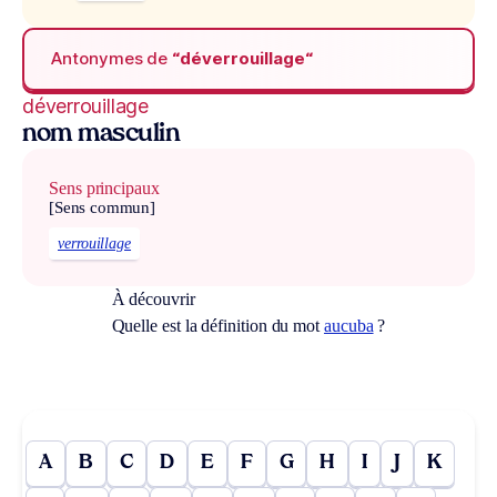
Antonymes de
“déverrouillage“
déverrouillage
nom masculin
Sens principaux
[Sens commun]
verrouillage
À découvrir
Quelle est la définition du mot
aucuba
?
A
B
C
D
E
F
G
H
I
J
K