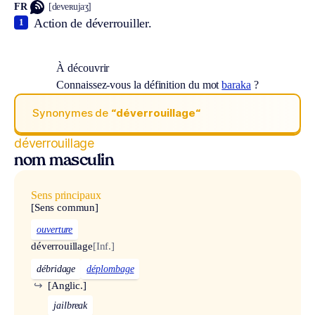
FR
[deveʀujaʒ]
Action de déverrouiller.
1
À découvrir
Connaissez-vous la définition du mot
baraka
?
Synonymes de
“déverrouillage“
déverrouillage
nom masculin
Sens principaux
[Sens commun]
ouverture
déverrouillage
[Inf.]
débridage
déplombage
↪
[Anglic.]
jailbreak