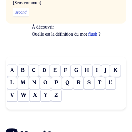
[Sens commun]
second
À découvrir
Quelle est la définition du mot
flush
?
A
B
C
D
E
F
G
H
I
J
K
L
M
N
O
P
Q
R
S
T
U
V
W
X
Y
Z