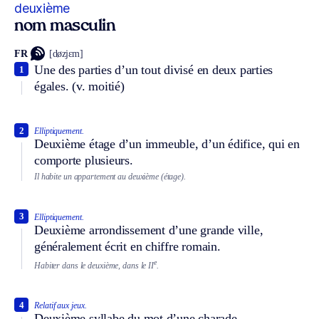
deuxième
nom masculin
FR
[døzjɛm]
Une des parties d’un tout divisé en deux parties
1
égales.
(v. moitié)
2
Elliptiquement.
Deuxième étage d’un immeuble, d’un édifice, qui en
comporte plusieurs.
Il habite un appartement au deuxième (étage).
3
Elliptiquement.
Deuxième arrondissement d’une grande ville,
généralement écrit en chiffre romain.
e
Habiter dans le deuxième, dans le II
.
4
Relatif aux jeux.
Deuxième syllabe du mot d’une charade.