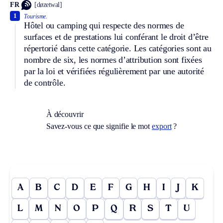
FR
[døzetwal]
1
Tourisme.
Hôtel ou camping qui respecte des normes de
surfaces et de prestations lui conférant le droit d’être
répertorié dans cette catégorie. Les catégories sont au
nombre de six, les normes d’attribution sont fixées
par la loi et vérifiées régulièrement par une autorité
de contrôle.
À découvrir
Savez-vous ce que signifie le mot
export
?
A
B
C
D
E
F
G
H
I
J
K
L
M
N
O
P
Q
R
S
T
U