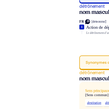
détrônement
nom mascul
FR
[detʀonmɑ̃]
Action de dép
1
Le détrônement d’un
Synonymes 
détrônement
nom mascul
Sens principau
[Sens commun]
destitution
dé