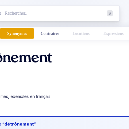
mmencez à chercher un mot dans le dictionnaire :
S
esults found.
Synonymes
Contraires
Locutions
Expressions
ônement
ymes, exemples en français
de
“détrônement“