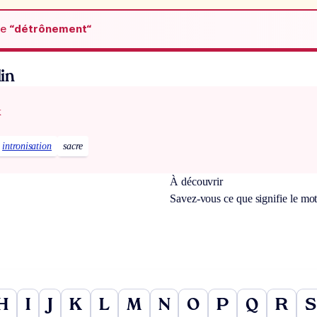
de
“détrônement“
in
x
intronisation
sacre
À découvrir
Savez-vous ce que signifie le mo
H
I
J
K
L
M
N
O
P
Q
R
S