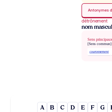
Antonymes 
détrônement
nom mascul
Sens principau
[Sens commun]
couronnement
A
B
C
D
E
F
G