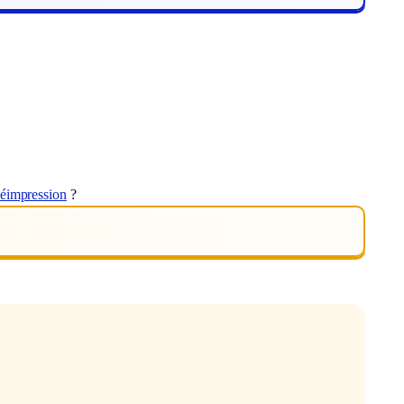
léimpression
?