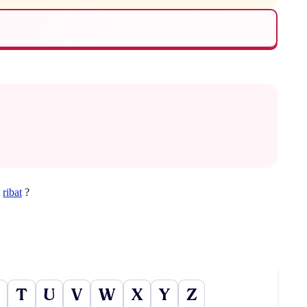
t
ribat
?
T
U
V
W
X
Y
Z