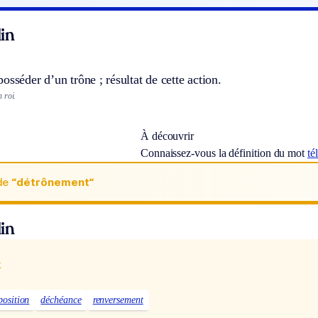
in
osséder d’un trône ; résultat de cette action.
 roi.
À découvrir
Connaissez-vous la définition du mot
té
de
“détrônement“
in
x
position
déchéance
renversement