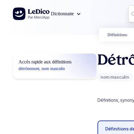
Aller au contenu
Co
Dictionnaire
0
r
Définitions
Détr
Accès rapide aux définitions
détrônement, nom masculin
nom masculin
Définitions, synon
Définitions 