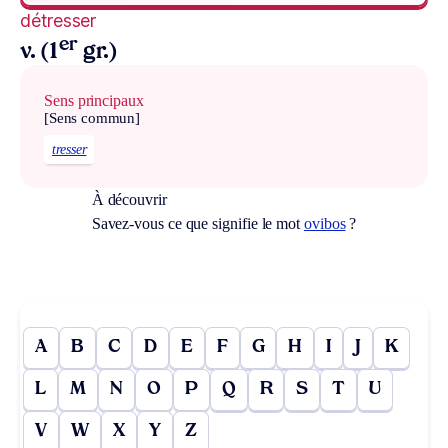
détresser
er
v. (1
gr.)
Sens principaux
[Sens commun]
tresser
À découvrir
Savez-vous ce que signifie le mot
ovibos
?
A
B
C
D
E
F
G
H
I
J
K
L
M
N
O
P
Q
R
S
T
U
V
W
X
Y
Z