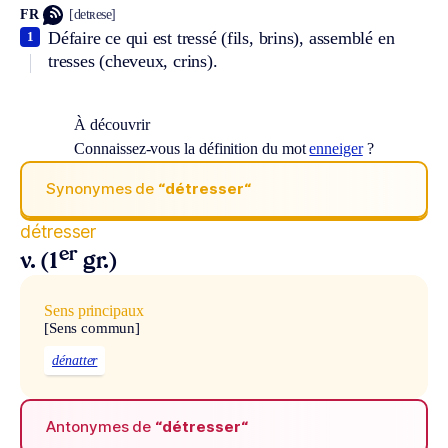
FR
[detʀese]
Défaire ce qui est tressé (fils, brins), assemblé en
1
tresses (cheveux, crins).
À découvrir
Connaissez-vous la définition du mot
enneiger
?
Synonymes de
“détresser“
détresser
er
v. (1
gr.)
Sens principaux
[Sens commun]
dénatter
Antonymes de
“détresser“