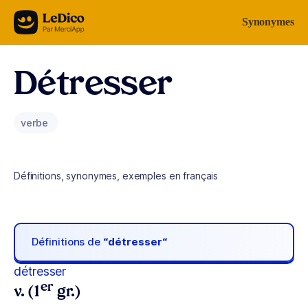
Aller au contenu
Synonymes
Détresser
verbe
Définitions, synonymes, exemples en français
Définitions de
“détresser“
détresser
er
v. (1
gr.)