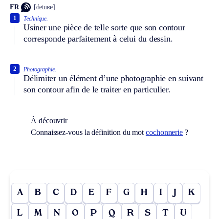
FR
[detuʀe]
1
Technique.
Usiner une pièce de telle sorte que son contour
corresponde parfaitement à celui du dessin.
2
Photographie.
Délimiter un élément d’une photographie en suivant
son contour afin de le traiter en particulier.
À découvrir
Connaissez-vous la définition du mot
cochonnerie
?
A
B
C
D
E
F
G
H
I
J
K
L
M
N
O
P
Q
R
S
T
U