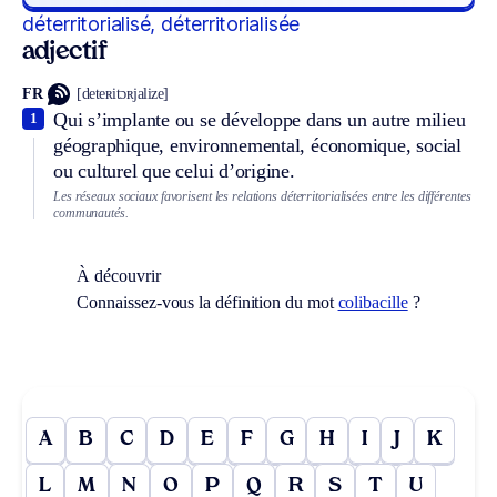
déterritorialisé, déterritorialisée
adjectif
FR
[deteʀitɔʀjalize]
Qui s’implante ou se développe dans un autre milieu
1
géographique, environnemental, économique, social
ou culturel que celui d’origine.
Les réseaux sociaux favorisent les relations déterritorialisées entre les différentes
communautés.
À découvrir
Connaissez-vous la définition du mot
colibacille
?
A
B
C
D
E
F
G
H
I
J
K
L
M
N
O
P
Q
R
S
T
U