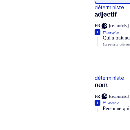
déterministe
adjectif
FR
[detɛʀminist]
1
Philosophie.
Qui a trait a
Un penseur détermin
déterministe
nom
FR
[detɛʀminist]
1
Philosophie.
Personne qui