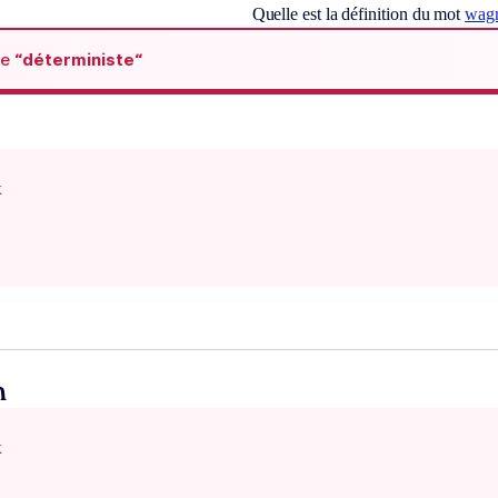
Quelle est la définition du mot
wag
de
“déterministe“
x
n
x