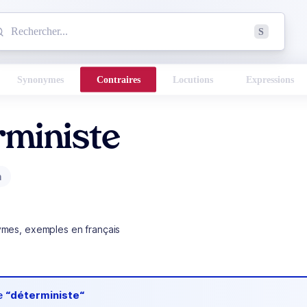
mmencez à chercher un mot dans le dictionnaire :
S
esults found.
Synonymes
Contraires
Locutions
Expressions
rministe
m
ymes, exemples en français
de
“déterministe“