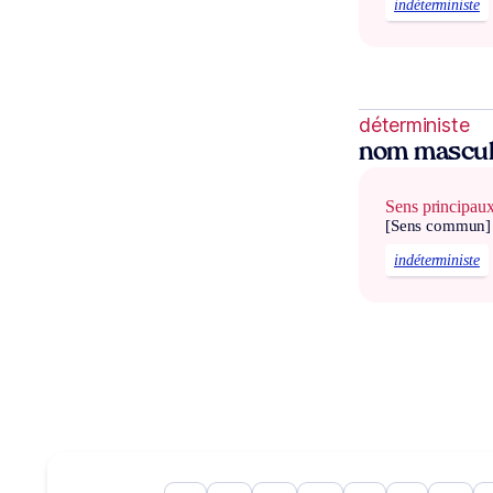
indéterministe
déterministe
nom mascul
Sens principau
[Sens commun]
indéterministe