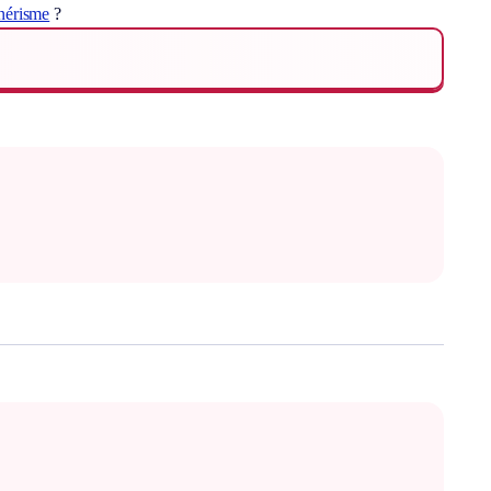
nérisme
?