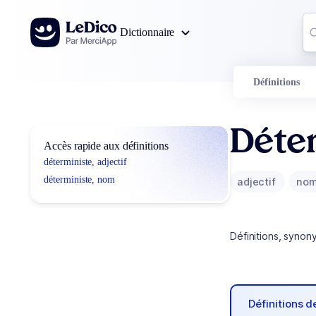
Aller au contenu
Co
Dictionnaire
0
r
Définitions
Déte
Accès rapide aux définitions
déterministe, adjectif
déterministe, nom
adjectif
no
Définitions, synon
Définitions 