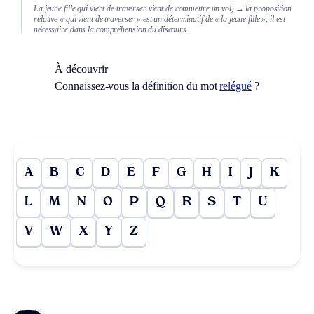
La jeune fille qui vient de traverser vient de commettre un vol,
→ la proposition
relative « qui vient de traverser » est un déterminatif de « la jeune fille », il est
nécessaire dans la compréhension du discours.
À découvrir
Connaissez-vous la définition du mot
relégué
?
A
B
C
D
E
F
G
H
I
J
K
L
M
N
O
P
Q
R
S
T
U
V
W
X
Y
Z