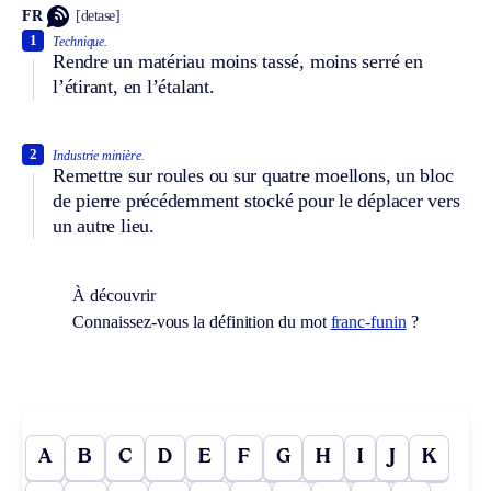
FR
[detase]
1
Technique.
Rendre un matériau moins tassé, moins serré en
l’étirant, en l’étalant.
2
Industrie minière.
Remettre sur roules ou sur quatre moellons, un bloc
de pierre précédemment stocké pour le déplacer vers
un autre lieu.
À découvrir
Connaissez-vous la définition du mot
franc-funin
?
A
B
C
D
E
F
G
H
I
J
K