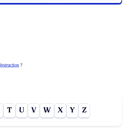
bstruction
?
T
U
V
W
X
Y
Z