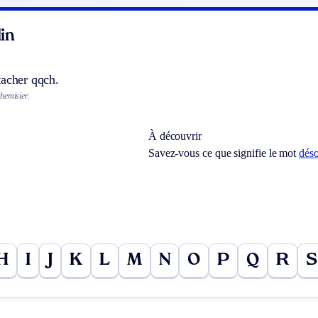
in
tacher qqch.
hemisier.
À découvrir
Savez-vous ce que signifie le mot
déso
H
I
J
K
L
M
N
O
P
Q
R
S