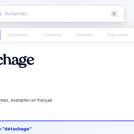
mmencez à chercher un mot dans le dictionnaire :
S
esults found.
Synonymes
Contraires
Locutions
Expressions
chage
ymes, exemples en français
de
“détachage“