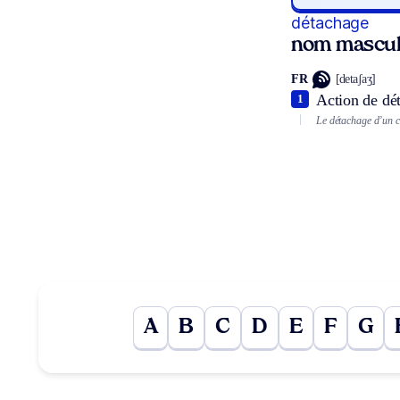
détachage
nom mascul
FR
[detaʃaʒ]
Action de dé
1
Le détachage d’un c
A
B
C
D
E
F
G