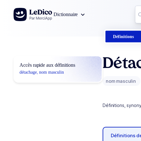
Aller au contenu
Co
Dictionnaire
0
r
Définitions
Déta
Accès rapide aux définitions
détachage, nom masculin
nom masculin
Définitions, synon
Définitions 