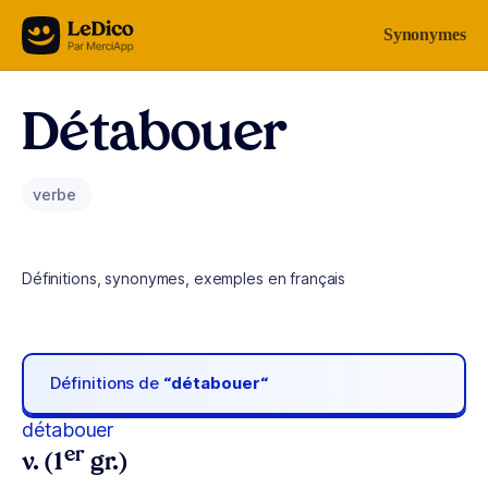
Aller au contenu
Synonymes
Détabouer
verbe
Définitions, synonymes, exemples en français
Définitions de
“détabouer“
détabouer
er
v. (1
gr.)