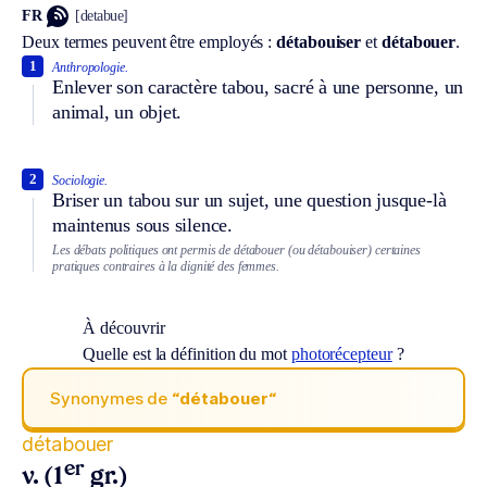
FR
[detabue]
Deux termes peuvent être employés :
détabouiser
et
détabouer
.
1
Anthropologie.
Enlever son caractère tabou, sacré à une personne, un
animal, un objet.
2
Sociologie.
Briser un tabou sur un sujet, une question jusque-là
maintenus sous silence.
Les débats politiques ont permis de détabouer (ou détabouiser) certaines
pratiques contraires à la dignité des femmes.
À découvrir
Quelle est la définition du mot
photorécepteur
?
Synonymes de
“détabouer“
détabouer
er
v. (1
gr.)