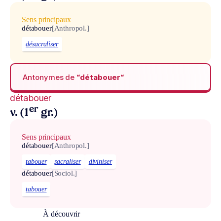
Sens principaux
détabouer
[Anthropol.]
désacraliser
Antonymes de
“détabouer“
détabouer
er
v. (1
gr.)
Sens principaux
détabouer
[Anthropol.]
tabouer
sacraliser
diviniser
détabouer
[Sociol.]
tabouer
À découvrir