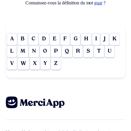
Connaissez-vous la définition du mot
guar
?
A
B
C
D
E
F
G
H
I
J
K
L
M
N
O
P
Q
R
S
T
U
V
W
X
Y
Z