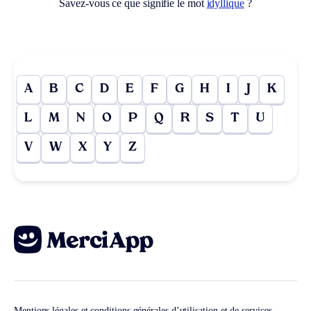
Savez-vous ce que signifie le mot
idyllique
?
A
B
C
D
E
F
G
H
I
J
K
L
M
N
O
P
Q
R
S
T
U
V
W
X
Y
Z
Mentions légales et conditions générales d’utilisation et de services