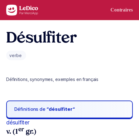
Aller au contenu
Contraires
Désulfiter
verbe
Définitions, synonymes, exemples en français
Définitions de
“désulfiter“
désulfiter
er
v. (1
gr.)